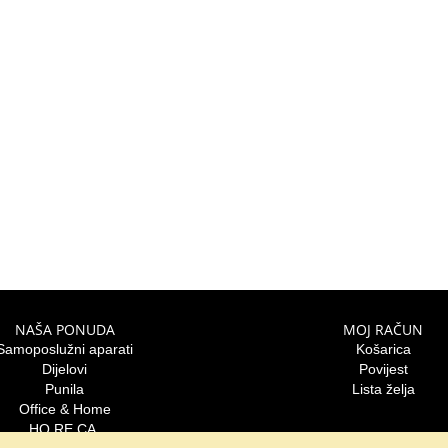
NAŠA PONUDA
MOJ RAČUN
Samoposlužni aparati
Košarica
Dijelovi
Povijest
Punila
Lista želja
Office & Home
HO.RE.CA.