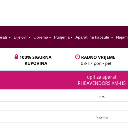
rati
Dijelovi
Oprema
Punjenja
Aparati na kapsule
Najam
100% SIGURNA
RADNO VRIJEME
KUPOVINA
08-17 pon - pet
upit za aparat
RHEAVENDORS XM-H5
Ime:
Prezime: