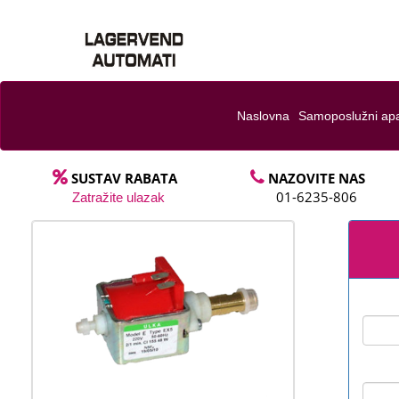
Naslovna
Samoposlužni apa
SUSTAV RABATA
NAZOVITE NAS
01-6235-806
Zatražite ulazak
P
N
r
e
e
x
v
t
i
o
u