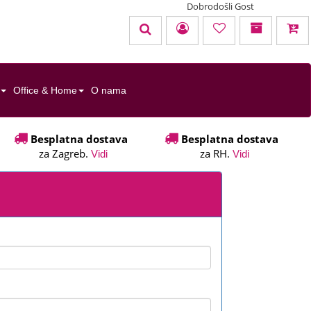
Dobrodošli Gost
KOŠARICA
TOTAL:
0,00 EUR
Office & Home
O nama
u cijenu nisu uračunati troškovi dostave
Besplatna dostava
Besplatna dostava
za Zagreb.
za RH.
Vidi
Vidi
Uredi košaricu
Naruči