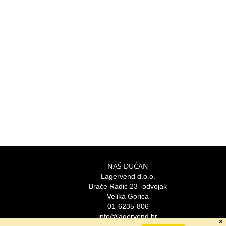
NAŠ DUĆAN
Lagervend d.o.o.
Braće Radić 23- odvojak
Velika Gorica
01-6235-806
info@lagervend.hr
x