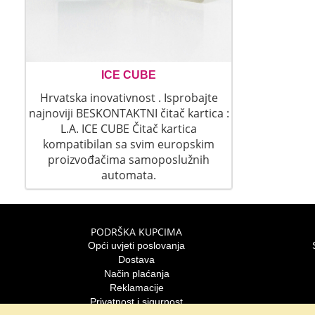
ICE CUBE
Hrvatska inovativnost . Isprobajte
najnoviji BESKONTAKTNI čitač kartica :
L.A. ICE CUBE Čitač kartica
kompatibilan sa svim europskim
proizvođačima samoposlužnih
automata.
PODRŠKA KUPCIMA
Opći uvjeti poslovanja
Dostava
Način plaćanja
Reklamacije
Privatnost i sigurnost