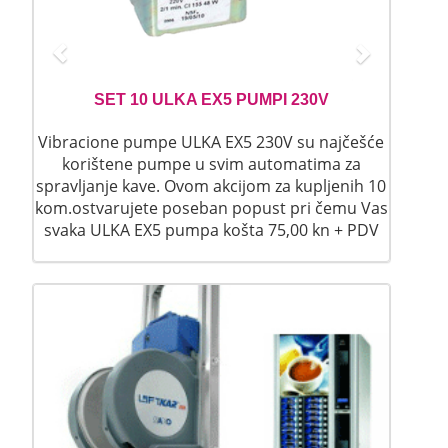
u
s
SET 10 ULKA EX5 PUMPI 230V
Vibracione pumpe ULKA EX5 230V su najčešće
korištene pumpe u svim automatima za
spravljanje kave. Ovom akcijom za kupljenih 10
kom.ostvarujete poseban popust pri čemu Vas
svaka ULKA EX5 pumpa košta 75,00 kn + PDV