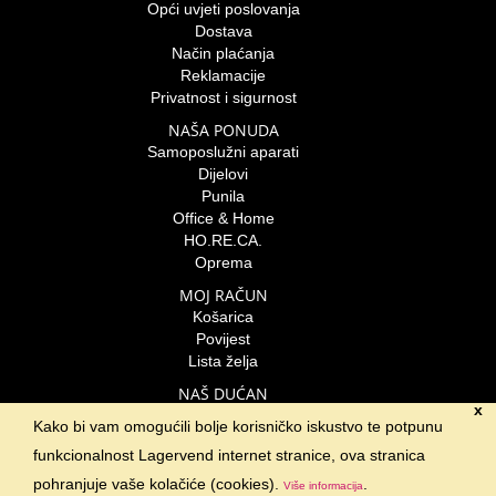
Opći uvjeti poslovanja
Dostava
Način plaćanja
Reklamacije
Privatnost i sigurnost
NAŠA PONUDA
Samoposlužni aparati
Dijelovi
Punila
Office & Home
HO.RE.CA.
Oprema
MOJ RAČUN
Košarica
Povijest
Lista želja
NAŠ DUĆAN
x
Lagervend d.o.o.
Kako bi vam omogućili bolje korisničko iskustvo te potpunu
Braće Radić 23- odvojak
funkcionalnost Lagervend internet stranice, ova stranica
Velika Gorica
01-6235-806
pohranjuje vaše kolačiće (cookies).
.
Više informacija