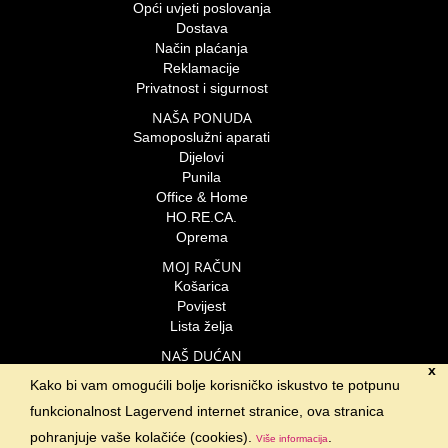
Opći uvjeti poslovanja
Dostava
Način plaćanja
Reklamacije
Privatnost i sigurnost
NAŠA PONUDA
Samoposlužni aparati
Dijelovi
Punila
Office & Home
HO.RE.CA.
Oprema
MOJ RAČUN
Košarica
Povijest
Lista želja
NAŠ DUĆAN
x
Lagervend d.o.o.
Kako bi vam omogućili bolje korisničko iskustvo te potpunu
Braće Radić 23- odvojak
funkcionalnost Lagervend internet stranice, ova stranica
Velika Gorica
01-6235-806
pohranjuje vaše kolačiće (cookies).
.
Više informacija