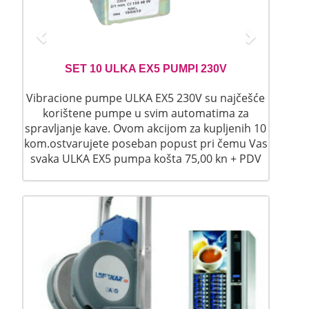
u
s
SET 10 ULKA EX5 PUMPI 230V
Vibracione pumpe ULKA EX5 230V su najčešće
korištene pumpe u svim automatima za
spravljanje kave. Ovom akcijom za kupljenih 10
kom.ostvarujete poseban popust pri čemu Vas
svaka ULKA EX5 pumpa košta 75,00 kn + PDV