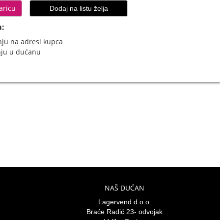
aricu
Dodaj na listu želja
a:
ju na adresi kupca
nju u dućanu
NAŠ DUĆAN
Lagervend d.o.o.
Braće Radić 23- odvojak