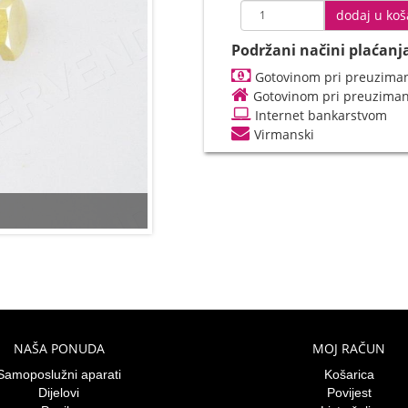
dodaj u koš
Podržani načini plaćanj
Gotovinom pri preuziman
Gotovinom pri preuzima
Internet bankarstvom
Virmanski
NAŠA PONUDA
MOJ RAČUN
Samoposlužni aparati
Košarica
Dijelovi
Povijest