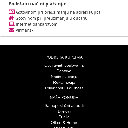
Podržani načini plaćanja:
Gotovinom pri preuzimanju na adresi kupca
Gotovinom pri preuzimanju u dućanu
Internet bankarstvom
Virmanski
PODRŠKA KUPCIMA
Opći uvjeti poslovanja
Dostava
Način plaćanja
Reklamacije
Privatnost i sigurnost
NAŠA PONUDA
Samoposlužni aparati
Dijelovi
Punila
Office & Home