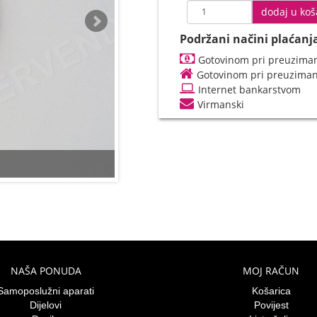
dodaj u koš
Podržani načini plaćanj
Gotovinom pri preuziman
Gotovinom pri preuzima
Internet bankarstvom
Virmanski
NAŠA PONUDA
MOJ RAČUN
Samoposlužni aparati
Košarica
Dijelovi
Povijest