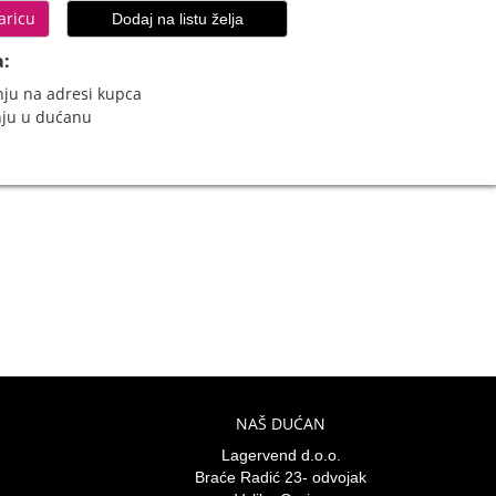
aricu
Dodaj na listu želja
a:
ju na adresi kupca
nju u dućanu
NAŠ DUĆAN
Lagervend d.o.o.
Braće Radić 23- odvojak