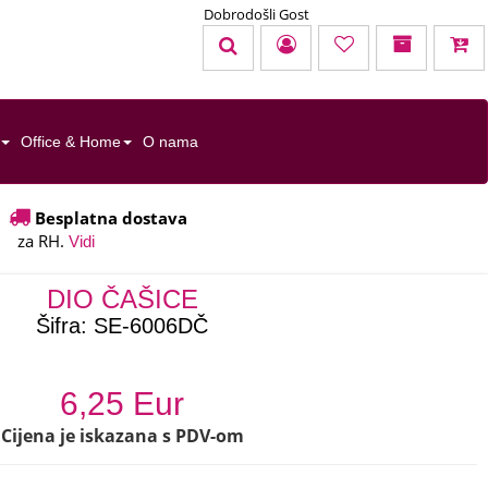
Dobrodošli Gost
KOŠARICA
TOTAL:
0,00 EUR
Office & Home
O nama
u cijenu nisu uračunati troškovi dostave
Besplatna dostava
za RH.
Uredi košaricu
Naruči
Vidi
DIO ČAŠICE
Šifra:
SE-6006DČ
6,25 Eur
Cijena je iskazana s PDV-om