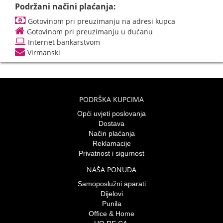
Podržani načini plaćanja:
Gotovinom pri preuzimanju na adresi kupca
Gotovinom pri preuzimanju u dućanu
Internet bankarstvom
Virmanski
PODRŠKA KUPCIMA
Opći uvjeti poslovanja
Dostava
Način plaćanja
Reklamacije
Privatnost i sigurnost
NAŠA PONUDA
Samoposlužni aparati
Dijelovi
Punila
Office & Home