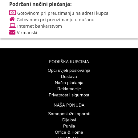
Podržani načini plaćanja:
Gotovinom pri preuzimanju na adresi kupca
Gotovinom pri preuzimanju u dućanu
Internet bankarstvom
Virmanski
PODRŠKA KUPCIMA
Opći uvjeti poslovanja
Dostava
Način plaćanja
Reklamacije
Privatnost i sigurnost
NAŠA PONUDA
Samoposlužni aparati
Dijelovi
Punila
Office & Home