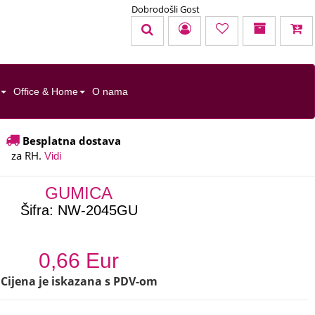
Dobrodošli Gost
KOŠARICA
TOTAL:
0,00 EUR
Office & Home
O nama
u cijenu nisu uračunati troškovi dostave
Besplatna dostava
za RH.
Uredi košaricu
Naruči
Vidi
GUMICA
Šifra:
NW-2045GU
0,66 Eur
Cijena je iskazana s PDV-om