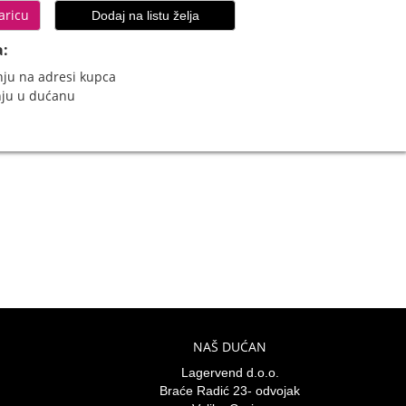
aricu
Dodaj na listu želja
a:
ju na adresi kupca
nju u dućanu
NAŠ DUĆAN
Lagervend d.o.o.
Braće Radić 23- odvojak