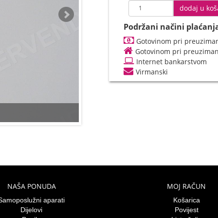
dodaj u koš
Podržani načini plaćanj
Gotovinom pri preuziman
Gotovinom pri preuzima
Internet bankarstvom
Virmanski
NAŠA PONUDA
MOJ RAČUN
Samoposlužni aparati
Košarica
Dijelovi
Povijest