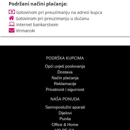
Podržani načini plaćanja:
Gotovinom pri preuzimanju na adresi kupca
Gotovinom pri preuzimanju u dućanu
Internet bankarstvom
Virmanski
PODRŠKA KUPCIMA
Opći uvjeti poslovanja
Dostava
Način plaćanja
Reklamacije
Privatnost i sigurnost
NAŠA PONUDA
Samoposlužni aparati
Dijelovi
Punila
Office & Home