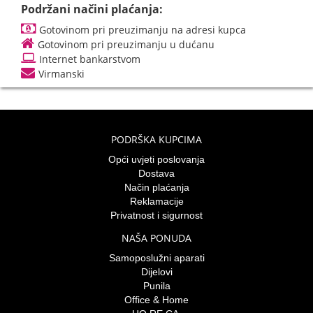
Podržani načini plaćanja:
Gotovinom pri preuzimanju na adresi kupca
Gotovinom pri preuzimanju u dućanu
Internet bankarstvom
Virmanski
PODRŠKA KUPCIMA
Opći uvjeti poslovanja
Dostava
Način plaćanja
Reklamacije
Privatnost i sigurnost
NAŠA PONUDA
Samoposlužni aparati
Dijelovi
Punila
Office & Home