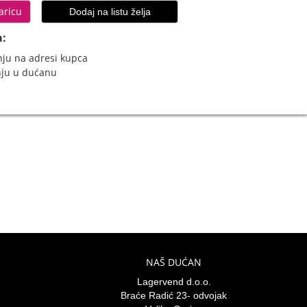
aricu
Dodaj na listu želja
a:
ju na adresi kupca
nju u dućanu
NAŠ DUĆAN
Lagervend d.o.o.
Braće Radić 23- odvojak