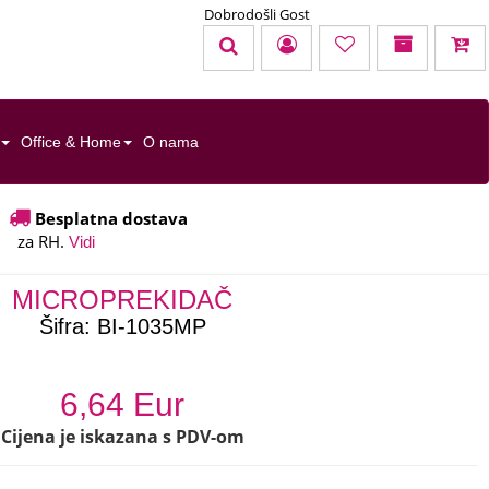
Dobrodošli Gost
KOŠARICA
TOTAL:
0,00 EUR
Office & Home
O nama
u cijenu nisu uračunati troškovi dostave
Besplatna dostava
za RH.
Uredi košaricu
Naruči
Vidi
MICROPREKIDAČ
Šifra:
BI-1035MP
6,64 Eur
Cijena je iskazana s PDV-om