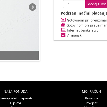
dodaj u koš
Podržani načini plaćanj
Gotovinom pri preuziman
Gotovinom pri preuzima
Internet bankarstvom
Virmanski
NAŠA PONUDA
MOJ RAČUN
Samoposlužni aparati
Košarica
Dijelovi
Povijest