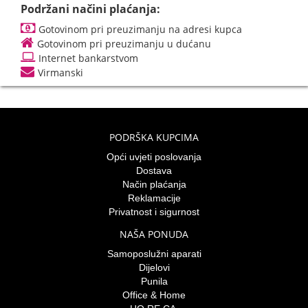
Podržani načini plaćanja:
Gotovinom pri preuzimanju na adresi kupca
Gotovinom pri preuzimanju u dućanu
Internet bankarstvom
Virmanski
PODRŠKA KUPCIMA
Opći uvjeti poslovanja
Dostava
Način plaćanja
Reklamacije
Privatnost i sigurnost
NAŠA PONUDA
Samoposlužni aparati
Dijelovi
Punila
Office & Home