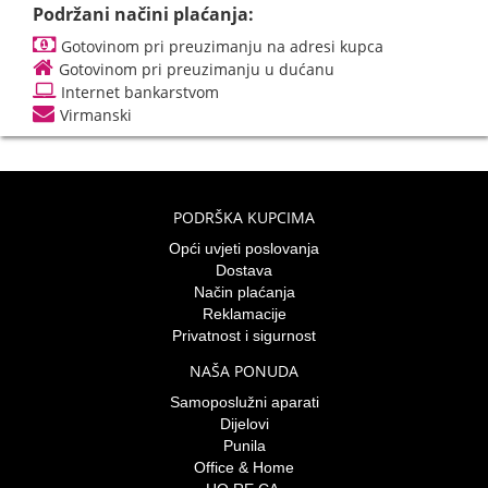
Podržani načini plaćanja:
Gotovinom pri preuzimanju na adresi kupca
Gotovinom pri preuzimanju u dućanu
Internet bankarstvom
Virmanski
PODRŠKA KUPCIMA
Opći uvjeti poslovanja
Dostava
Način plaćanja
Reklamacije
Privatnost i sigurnost
NAŠA PONUDA
Samoposlužni aparati
Dijelovi
Punila
Office & Home