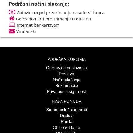
Podržani načini plaćanja:
Gotovinom pri preuzimanju na adresi kupca
Gotovinom pri preuzimanju u dućanu
Internet bankarstvom
Virmanski
PODRŠKA KUPCIMA
Opći uvjeti poslovanja
Dostava
Način plaćanja
Reklamacije
Privatnost i sigurnost
NAŠA PONUDA
Samoposlužni aparati
Dijelovi
Punila
Office & Home