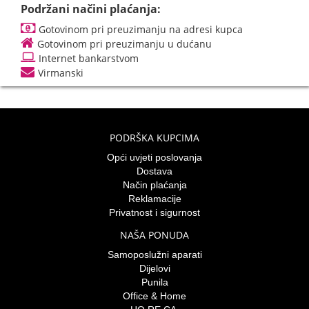
Podržani načini plaćanja:
Gotovinom pri preuzimanju na adresi kupca
Gotovinom pri preuzimanju u dućanu
Internet bankarstvom
Virmanski
PODRŠKA KUPCIMA
Opći uvjeti poslovanja
Dostava
Način plaćanja
Reklamacije
Privatnost i sigurnost
NAŠA PONUDA
Samoposlužni aparati
Dijelovi
Punila
Office & Home