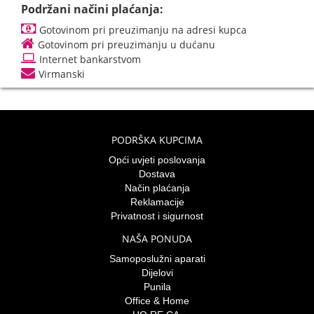
Podržani načini plaćanja:
Gotovinom pri preuzimanju na adresi kupca
Gotovinom pri preuzimanju u dućanu
Internet bankarstvom
Virmanski
PODRŠKA KUPCIMA
Opći uvjeti poslovanja
Dostava
Način plaćanja
Reklamacije
Privatnost i sigurnost
NAŠA PONUDA
Samoposlužni aparati
Dijelovi
Punila
Office & Home