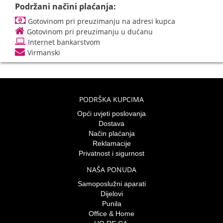
Podržani načini plaćanja:
Gotovinom pri preuzimanju na adresi kupca
Gotovinom pri preuzimanju u dućanu
Internet bankarstvom
Virmanski
PODRŠKA KUPCIMA
Opći uvjeti poslovanja
Dostava
Način plaćanja
Reklamacije
Privatnost i sigurnost
NAŠA PONUDA
Samoposlužni aparati
Dijelovi
Punila
Office & Home