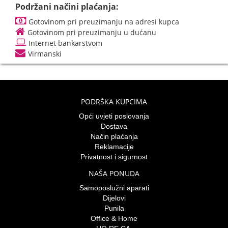
Podržani načini plaćanja:
Gotovinom pri preuzimanju na adresi kupca
Gotovinom pri preuzimanju u dućanu
Internet bankarstvom
Virmanski
PODRŠKA KUPCIMA
Opći uvjeti poslovanja
Dostava
Način plaćanja
Reklamacije
Privatnost i sigurnost
NAŠA PONUDA
Samoposlužni aparati
Dijelovi
Punila
Office & Home