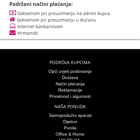
Podržani načini plaćanja:
Gotovinom pri preuzimanju na adresi kupca
Gotovinom pri preuzimanju u dućanu
Internet bankarstvom
Virmanski
PODRŠKA KUPCIMA
Opći uvjeti poslovanja
Dostava
Način plaćanja
Reklamacije
Privatnost i sigurnost
NAŠA PONUDA
Samoposlužni aparati
Dijelovi
Punila
Office & Home