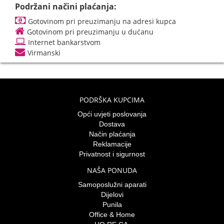
Podržani načini plaćanja:
Gotovinom pri preuzimanju na adresi kupca
Gotovinom pri preuzimanju u dućanu
Internet bankarstvom
Virmanski
PODRŠKA KUPCIMA
Opći uvjeti poslovanja
Dostava
Način plaćanja
Reklamacije
Privatnost i sigurnost
NAŠA PONUDA
Samoposlužni aparati
Dijelovi
Punila
Office & Home