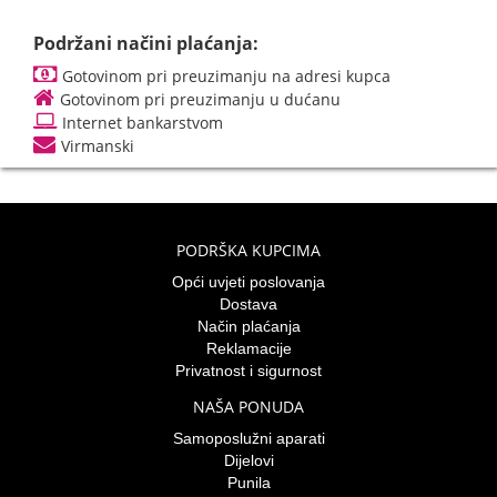
Podržani načini plaćanja:
Gotovinom pri preuzimanju na adresi kupca
Gotovinom pri preuzimanju u dućanu
Internet bankarstvom
Virmanski
PODRŠKA KUPCIMA
Opći uvjeti poslovanja
Dostava
Način plaćanja
Reklamacije
Privatnost i sigurnost
NAŠA PONUDA
Samoposlužni aparati
Dijelovi
Punila