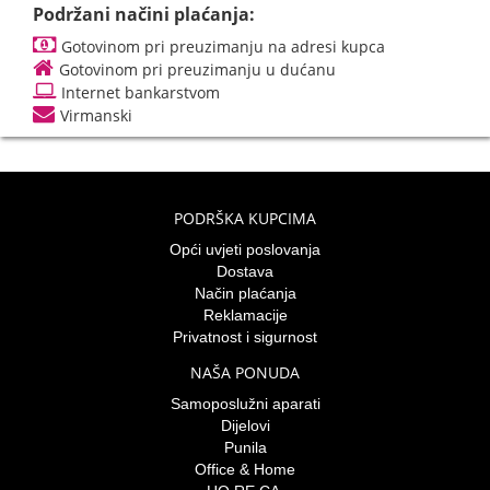
Podržani načini plaćanja:
Gotovinom pri preuzimanju na adresi kupca
Gotovinom pri preuzimanju u dućanu
Internet bankarstvom
Virmanski
PODRŠKA KUPCIMA
Opći uvjeti poslovanja
Dostava
Način plaćanja
Reklamacije
Privatnost i sigurnost
NAŠA PONUDA
Samoposlužni aparati
Dijelovi
Punila
Office & Home