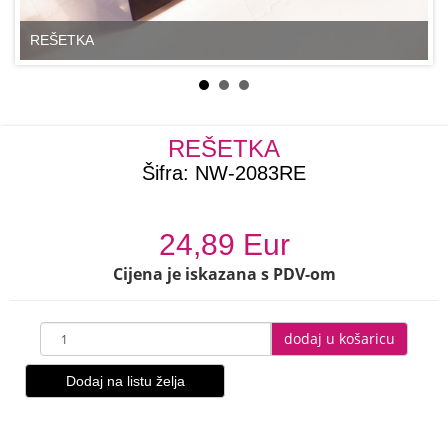
REŠETKA
REŠETKA
Šifra:
NW-2083RE
24,89 Eur
Cijena je iskazana s PDV-om
dodaj u košaricu
Dodaj na listu želja