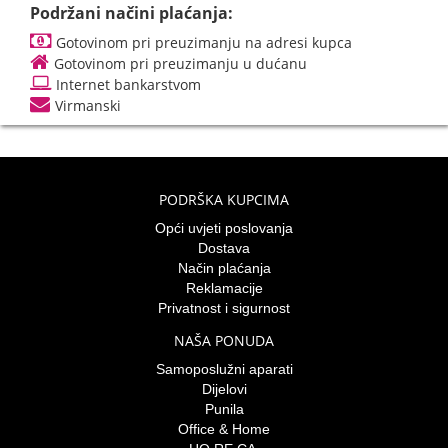
Podržani načini plaćanja:
Gotovinom pri preuzimanju na adresi kupca
Gotovinom pri preuzimanju u dućanu
Internet bankarstvom
Virmanski
PODRŠKA KUPCIMA
Opći uvjeti poslovanja
Dostava
Način plaćanja
Reklamacije
Privatnost i sigurnost
NAŠA PONUDA
Samoposlužni aparati
Dijelovi
Punila
Office & Home