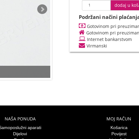
dodaj u koš
Podržani načini plaćanj
Gotovinom pri preuziman
Gotovinom pri preuzima
Internet bankarstvom
Virmanski
NAŠA PONUDA
MOJ RAČUN
Samoposlužni aparati
Košarica
Dijelovi
Povijest