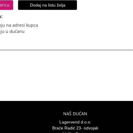
aricu
Dodaj na listu želja
a:
ju na adresi kupca
nju u dućanu
NAŠ DUĆAN
Lagervend d.o.o.
Braće Radić 23- odvojak