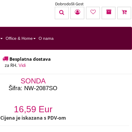
Dobrodošli Gost
KOŠARICA
TOTAL:
0,00 EUR
Office & Home
O nama
u cijenu nisu uračunati troškovi dostave
Besplatna dostava
za RH.
Uredi košaricu
Naruči
Vidi
SONDA
Šifra:
NW-2087SO
16,59 Eur
Cijena je iskazana s PDV-om