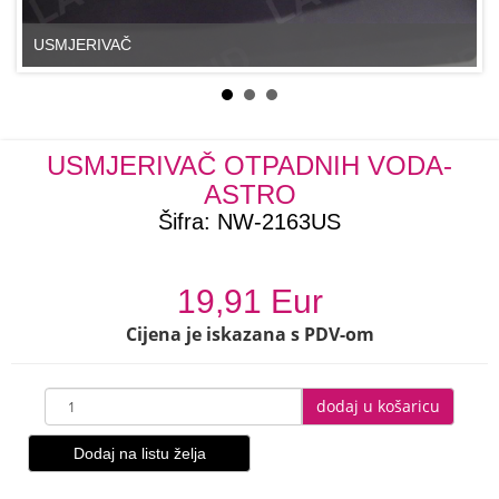
USMJERIVAČ
USMJERIVAČ OTPADNIH VODA-
ASTRO
Šifra:
NW-2163US
19,91 Eur
Cijena je iskazana s PDV-om
dodaj u košaricu
Dodaj na listu želja