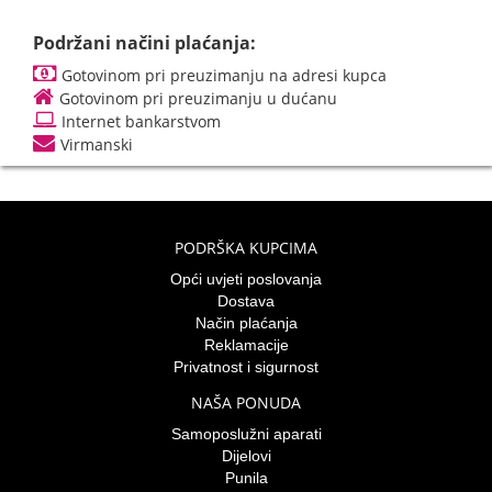
Podržani načini plaćanja:
Gotovinom pri preuzimanju na adresi kupca
Gotovinom pri preuzimanju u dućanu
Internet bankarstvom
Virmanski
PODRŠKA KUPCIMA
Opći uvjeti poslovanja
Dostava
Način plaćanja
Reklamacije
Privatnost i sigurnost
NAŠA PONUDA
Samoposlužni aparati
Dijelovi
Punila