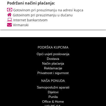
Podržani načini plaćanja:
Gotovinom pri preuzimanju na adresi kupca
Gotovinom pri preuzimanju u dućanu
Internet bankarstvom
Virmanski
PODRŠKA KUPCIMA
Opći uvjeti poslovanja
Dostava
Način plaćanja
Reklamacije
Privatnost i sigurnost
NAŠA PONUDA
Samoposlužni aparati
Dijelovi
Punila
Office & Home