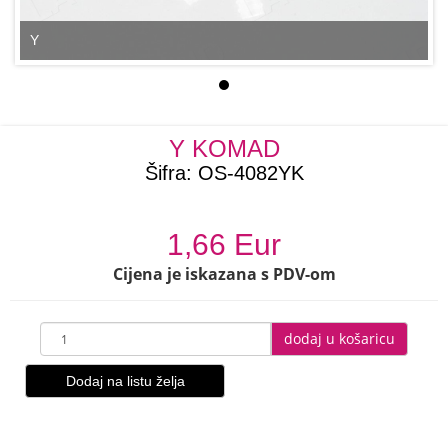
Y
Y KOMAD
Šifra:
OS-4082YK
1,66 Eur
Cijena je iskazana s PDV-om
dodaj u košaricu
Dodaj na listu želja