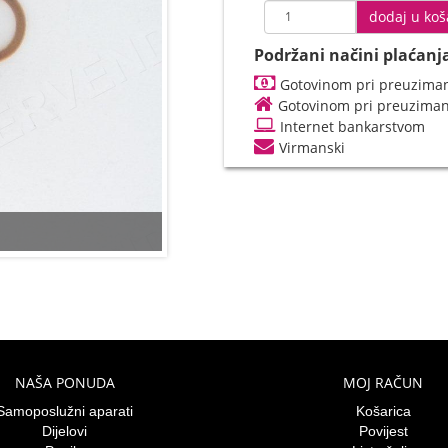
dodaj u koš
Podržani načini plaćanj
Gotovinom pri preuziman
Gotovinom pri preuzima
Internet bankarstvom
Virmanski
NAŠA PONUDA
MOJ RAČUN
Samoposlužni aparati
Košarica
Dijelovi
Povijest