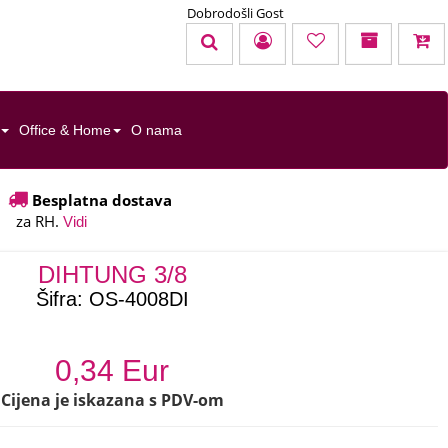
Dobrodošli Gost
KOŠARICA
TOTAL:
0,00 EUR
Office & Home
O nama
u cijenu nisu uračunati troškovi dostave
Besplatna dostava
za RH.
Uredi košaricu
Naruči
Vidi
DIHTUNG 3/8
Šifra:
OS-4008DI
0,34 Eur
Cijena je iskazana s PDV-om