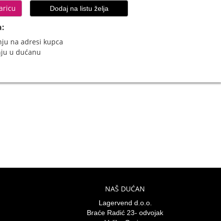
aricu
Dodaj na listu želja
a:
ju na adresi kupca
nju u dućanu
NAŠ DUĆAN
Lagervend d.o.o.
Braće Radić 23- odvojak