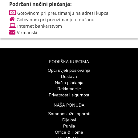
Podržani načini plaćanja:
Gotovinom pri preuzimanju na adresi kupca
Gotovinom pri preuzimanju u dućanu
Internet bankarstvom
Virmanski
PODRŠKA KUPCIMA
Opći uvjeti poslovanja
Dostava
Način plaćanja
Reklamacije
Privatnost i sigurnost
NAŠA PONUDA
Samoposlužni aparati
Dijelovi
Punila
Office & Home