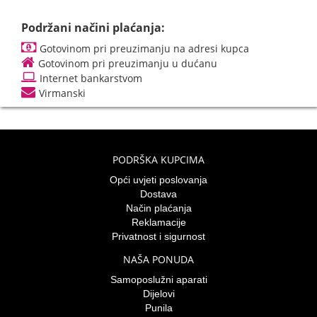
Podržani načini plaćanja:
Gotovinom pri preuzimanju na adresi kupca
Gotovinom pri preuzimanju u dućanu
Internet bankarstvom
Virmanski
PODRŠKA KUPCIMA
Opći uvjeti poslovanja
Dostava
Način plaćanja
Reklamacije
Privatnost i sigurnost
NAŠA PONUDA
Samoposlužni aparati
Dijelovi
Punila