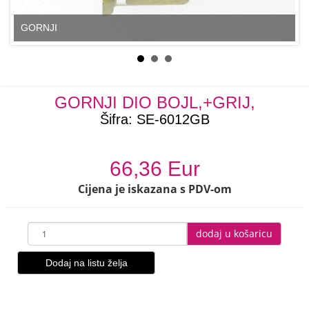
GORNJI
GORNJI DIO BOJL,+GRIJ,
Šifra:
SE-6012GB
66,36 Eur
Cijena je iskazana s PDV-om
dodaj u košaricu
Dodaj na listu želja