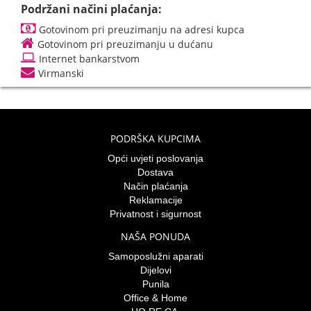
Podržani načini plaćanja:
Gotovinom pri preuzimanju na adresi kupca
Gotovinom pri preuzimanju u dućanu
Internet bankarstvom
Virmanski
PODRŠKA KUPCIMA
Opći uvjeti poslovanja
Dostava
Način plaćanja
Reklamacije
Privatnost i sigurnost
NAŠA PONUDA
Samoposlužni aparati
Dijelovi
Punila
Office & Home