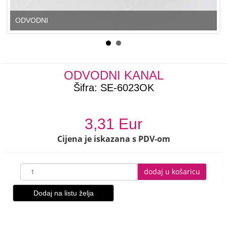
ODVODNI
ODVODNI KANAL
Šifra:
SE-6023OK
3,31 Eur
Cijena je iskazana s PDV-om
dodaj u košaricu
Dodaj na listu želja