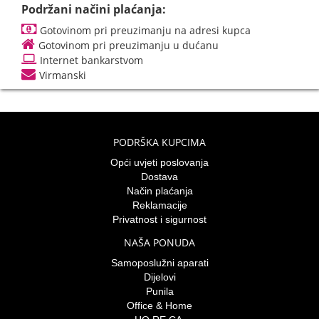
Podržani načini plaćanja:
Gotovinom pri preuzimanju na adresi kupca
Gotovinom pri preuzimanju u dućanu
Internet bankarstvom
Virmanski
PODRŠKA KUPCIMA
Opći uvjeti poslovanja
Dostava
Način plaćanja
Reklamacije
Privatnost i sigurnost
NAŠA PONUDA
Samoposlužni aparati
Dijelovi
Punila
Office & Home