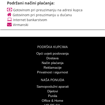
Podržani načini plaćanja:
Gotovinom pri preuzimanju na adresi kupca
Gotovinom pri preuzimanju u dućanu
Internet bankarstvom
Virmanski
PODRŠKA KUPCIMA
Opći uvjeti poslovanja
Dostava
Način plaćanja
Reklamacije
Privatnost i sigurnost
NAŠA PONUDA
Samoposlužni aparati
Dijelovi
Punila
Office & Home