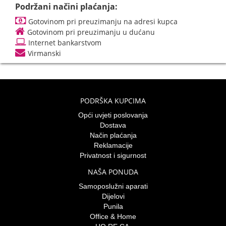
Podržani načini plaćanja:
Gotovinom pri preuzimanju na adresi kupca
Gotovinom pri preuzimanju u dućanu
Internet bankarstvom
Virmanski
PODRŠKA KUPCIMA
Opći uvjeti poslovanja
Dostava
Način plaćanja
Reklamacije
Privatnost i sigurnost
NAŠA PONUDA
Samoposlužni aparati
Dijelovi
Punila
Office & Home