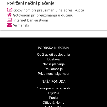
Podržani načini plaćanja:
Gotovinom pri preuzimanju na adresi kupca
Gotovinom pri preuzimanju u dućanu
Internet bankarstvom
Virmanski
PODRŠKA KUPCIMA
Opći uvjeti poslovanja
Dostava
Način plaćanja
Reklamacije
Privatnost i sigurnost
NAŠA PONUDA
Samoposlužni aparati
Dijelovi
Punila
Office & Home