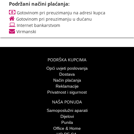
Podržani načini plaćanja:
Gotovinom pri preuzimanju na adresi kupca
Gotovinom pri preuzimanju u dućanu
Internet bankarstvom
Virmanski
PODRŠKA KUPCIMA
Opći uvjeti poslovanja
Dostava
Način plaćanja
Reklamacije
Privatnost i sigurnost
NAŠA PONUDA
Samoposlužni aparati
Dijelovi
Punila
Office & Home