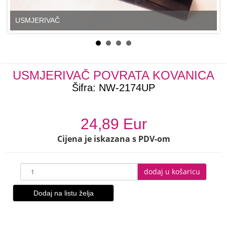
USMJERIVAČ
USMJERIVAČ POVRATA KOVANICA
Šifra:
NW-2174UP
24,89 Eur
Cijena je iskazana s PDV-om
dodaj u košaricu
Dodaj na listu želja