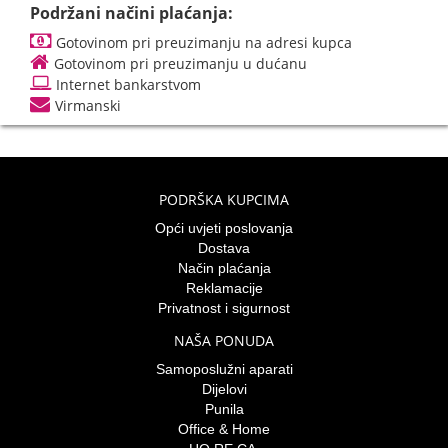
Podržani načini plaćanja:
Gotovinom pri preuzimanju na adresi kupca
Gotovinom pri preuzimanju u dućanu
Internet bankarstvom
Virmanski
PODRŠKA KUPCIMA
Opći uvjeti poslovanja
Dostava
Način plaćanja
Reklamacije
Privatnost i sigurnost
NAŠA PONUDA
Samoposlužni aparati
Dijelovi
Punila
Office & Home