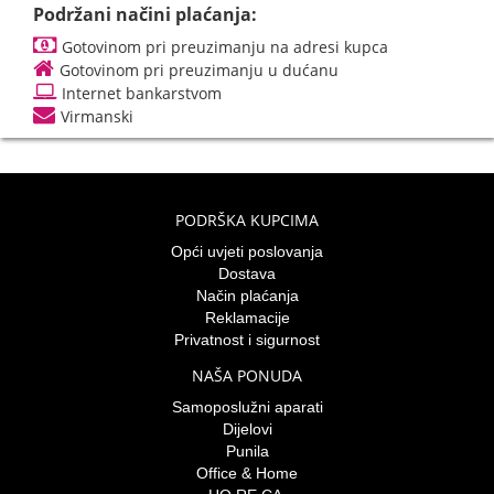
Podržani načini plaćanja:
Gotovinom pri preuzimanju na adresi kupca
Gotovinom pri preuzimanju u dućanu
Internet bankarstvom
Virmanski
PODRŠKA KUPCIMA
Opći uvjeti poslovanja
Dostava
Način plaćanja
Reklamacije
Privatnost i sigurnost
NAŠA PONUDA
Samoposlužni aparati
Dijelovi
Punila
Office & Home