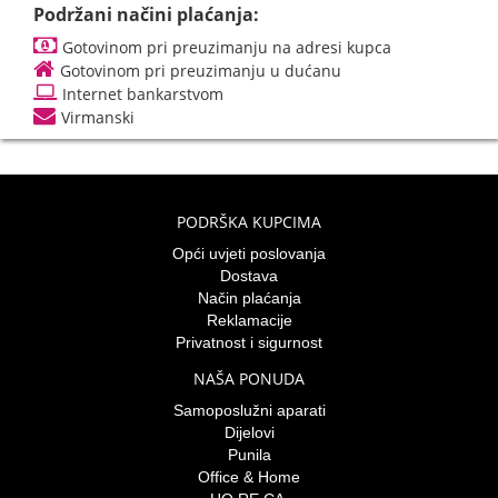
Podržani načini plaćanja:
Gotovinom pri preuzimanju na adresi kupca
Gotovinom pri preuzimanju u dućanu
Internet bankarstvom
Virmanski
PODRŠKA KUPCIMA
Opći uvjeti poslovanja
Dostava
Način plaćanja
Reklamacije
Privatnost i sigurnost
NAŠA PONUDA
Samoposlužni aparati
Dijelovi
Punila
Office & Home