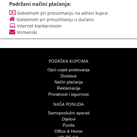
Podržani načini plaćanja:
Gotovinom pri preuzimanju na adresi kupca
Gotovinom pri preuzimanju u dućanu
Internet bankarstvom
Virmanski
PODRŠKA KUPCIMA
Opći uvjeti poslovanja
Dostava
Način plaćanja
Reklamacije
Privatnost i sigurnost
NAŠA PONUDA
Samoposlužni aparati
Dijelovi
Punila
Office & Home