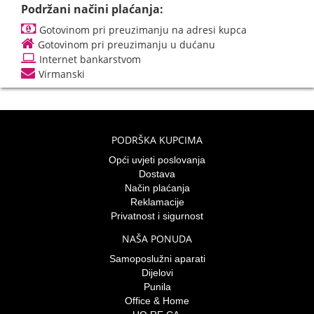
Podržani načini plaćanja:
Gotovinom pri preuzimanju na adresi kupca
Gotovinom pri preuzimanju u dućanu
Internet bankarstvom
Virmanski
PODRŠKA KUPCIMA
Opći uvjeti poslovanja
Dostava
Način plaćanja
Reklamacije
Privatnost i sigurnost
NAŠA PONUDA
Samoposlužni aparati
Dijelovi
Punila
Office & Home