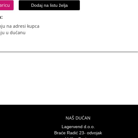
aricu
Dodaj na listu želja
a:
ju na adresi kupca
nju u dućanu
NAŠ DUĆAN
Lagervend d.o.o.
Braće Radić 23- odvojak