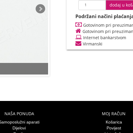
dodaj u koš
Podržani načini plaćanj
Gotovinom pri preuziman
Gotovinom pri preuzima
Internet bankarstvom
Virmanski
NAŠA PONUDA
MOJ RAČUN
Samoposlužni aparati
Košarica
Dijelovi
Povijest