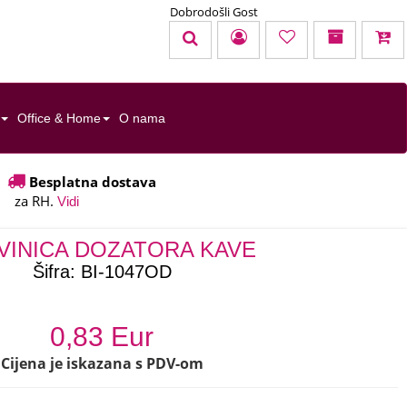
Dobrodošli Gost
KOŠARICA
TOTAL:
0,00 EUR
Office & Home
O nama
u cijenu nisu uračunati troškovi dostave
Besplatna dostava
za RH.
Uredi košaricu
Naruči
Vidi
VINICA DOZATORA KAVE
Šifra:
BI-1047OD
0,83 Eur
Cijena je iskazana s PDV-om