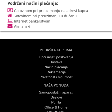
Podržani načini plaćanja:
Gotovinom pri preuzimanju na adresi kupca
Gotovinom pri preuzimanju u dućanu
Internet bankarstvom
Virmanski
PODRŠKA KUPCIMA
Opći uvjeti poslovanja
Dostava
Način plaćanja
Reklamacije
Privatnost i sigurnost
NAŠA PONUDA
Samoposlužni aparati
Dijelovi
Punila
Office & Home