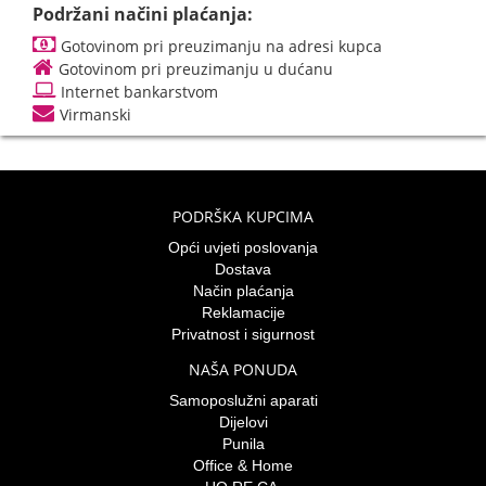
Podržani načini plaćanja:
Gotovinom pri preuzimanju na adresi kupca
Gotovinom pri preuzimanju u dućanu
Internet bankarstvom
Virmanski
PODRŠKA KUPCIMA
Opći uvjeti poslovanja
Dostava
Način plaćanja
Reklamacije
Privatnost i sigurnost
NAŠA PONUDA
Samoposlužni aparati
Dijelovi
Punila
Office & Home