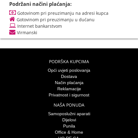
Podržani načini plaćanja:
Gotovinom pri preuzimanju na adresi kupca
Gotovinom pri preuzimanju u dućanu
Internet bankarstvom
Virmanski
PODRŠKA KUPCIMA
Opći uvjeti poslovanja
Dostava
Način plaćanja
Reklamacije
Privatnost i sigurnost
NAŠA PONUDA
Samoposlužni aparati
Dijelovi
Punila
Office & Home