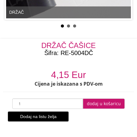
DRŽAČ
DRŽAČ ČAŠICE
Šifra:
RE-5004DČ
4,15 Eur
Cijena je iskazana s PDV-om
dodaj u košaricu
Dodaj na listu želja