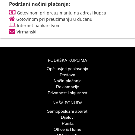
Podržani načini plaćanja:
Gotovinom pri preuzimanju na adresi kupca
Gotovinom pri preuzimanju u dućanu
Internet bankarstvom
Virmanski
PODRŠKA KUPCIMA
Opći uvjeti poslovanja
Dostava
Način plaćanja
Reklamacije
Privatnost i sigurnost
NAŠA PONUDA
Samoposlužni aparati
Dijelovi
Punila
Office & Home