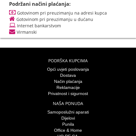
Podržani načini plaćanja:
Gotovinom pri preuzimanju na adresi kupca
Gotovinom pri preuzimanju u dućanu
Internet bankarstvom
Virmanski
PODRŠKA KUPCIMA
Opći uvjeti poslovanja
Dostava
Način plaćanja
Reklamacije
Privatnost i sigurnost
NAŠA PONUDA
Samoposlužni aparati
Dijelovi
Punila
Office & Home