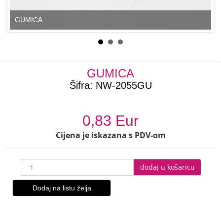
GUMICA
GUMICA
Šifra:
NW-2055GU
0,83 Eur
Cijena je iskazana s PDV-om
dodaj u košaricu
Dodaj na listu želja