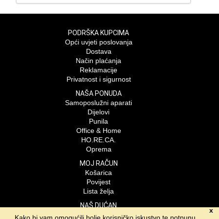
PODRŠKA KUPCIMA
Opći uvjeti poslovanja
Dostava
Način plaćanja
Reklamacije
Privatnost i sigurnost
NAŠA PONUDA
Samoposlužni aparati
Dijelovi
Punila
Office & Home
HO.RE.CA.
Oprema
MOJ RAČUN
Košarica
Povijest
Lista želja
NAŠ DUĆAN
x
Lagervend d.o.o.
Kako bi vam omogućili bolje korisničko iskustvo te potpunu