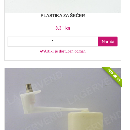
PLASTIKA ZA ŠEĆER
3,31 kn
Naruči
Artikl je dostupan odmah
FREE
HR