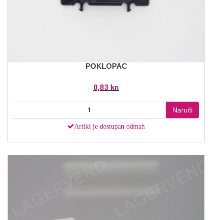
POKLOPAC
0,83 kn
Naruči
Artikl je dostupan odmah