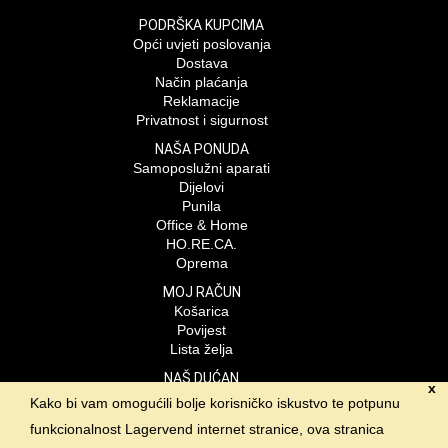
PODRŠKA KUPCIMA
Opći uvjeti poslovanja
Dostava
Način plaćanja
Reklamacije
Privatnost i sigurnost
NAŠA PONUDA
Samoposlužni aparati
Dijelovi
Punila
Office & Home
HO.RE.CA.
Oprema
MOJ RAČUN
Košarica
Povijest
Lista želja
NAŠ DUĆAN
x
Lagervend d.o.o.
Kako bi vam omogućili bolje korisničko iskustvo te potpunu
Braće Radić 23- odvojak
funkcionalnost Lagervend internet stranice, ova stranica
Velika Gorica