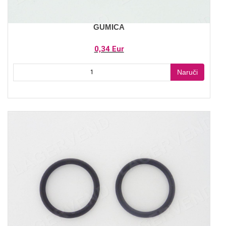
GUMICA
0,34 Eur
Naruči