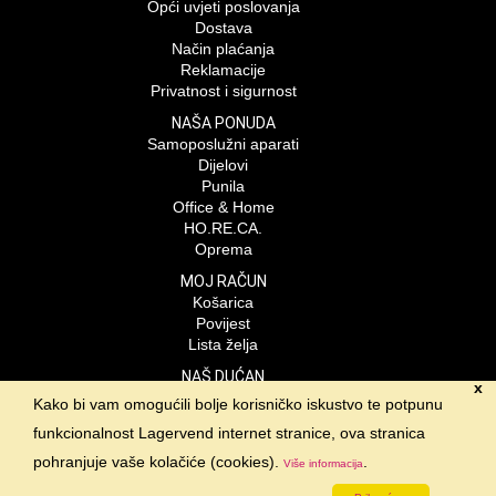
Opći uvjeti poslovanja
Dostava
Način plaćanja
Reklamacije
Privatnost i sigurnost
NAŠA PONUDA
Samoposlužni aparati
Dijelovi
Punila
Office & Home
HO.RE.CA.
Oprema
MOJ RAČUN
Košarica
Povijest
Lista želja
NAŠ DUĆAN
x
Lagervend d.o.o.
Kako bi vam omogućili bolje korisničko iskustvo te potpunu
Braće Radić 23- odvojak
funkcionalnost Lagervend internet stranice, ova stranica
Velika Gorica
01-6235-806
pohranjuje vaše kolačiće (cookies).
.
Više informacija
info@lagervend.hr