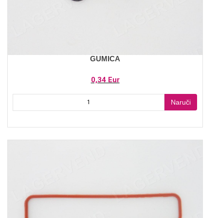
GUMICA
0,34 Eur
Naruči